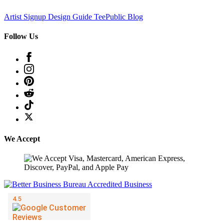
Artist Signup
Design Guide
TeePublic Blog
Follow Us
We Accept