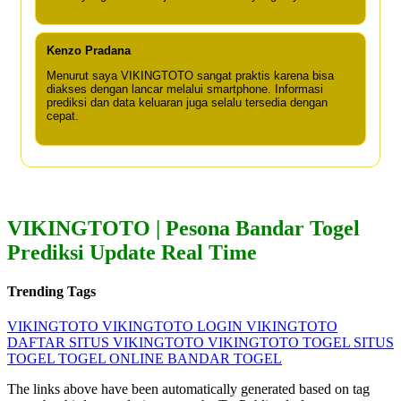
Kenzo Pradana
Menurut saya VIKINGTOTO sangat praktis karena bisa
diakses dengan lancar melalui smartphone. Informasi
prediksi dan data keluaran juga selalu tersedia dengan
cepat.
VIKINGTOTO | Pesona Bandar Togel
Prediksi Update Real Time
Trending Tags
VIKINGTOTO
VIKINGTOTO LOGIN
VIKINGTOTO
DAFTAR
SITUS VIKINGTOTO
VIKINGTOTO TOGEL
SITUS
TOGEL
TOGEL ONLINE
BANDAR TOGEL
The links above have been automatically generated based on tag