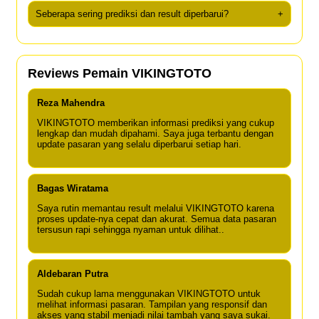
Seberapa sering prediksi dan result diperbarui?
+
Reviews Pemain VIKINGTOTO
Reza Mahendra
VIKINGTOTO memberikan informasi prediksi yang cukup
lengkap dan mudah dipahami. Saya juga terbantu dengan
update pasaran yang selalu diperbarui setiap hari.
Bagas Wiratama
Saya rutin memantau result melalui VIKINGTOTO karena
proses update-nya cepat dan akurat. Semua data pasaran
tersusun rapi sehingga nyaman untuk dilihat..
Aldebaran Putra
Sudah cukup lama menggunakan VIKINGTOTO untuk
melihat informasi pasaran. Tampilan yang responsif dan
akses yang stabil menjadi nilai tambah yang saya sukai.