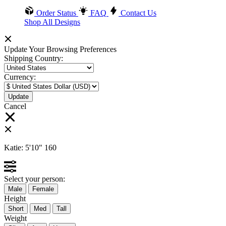
Order Status
FAQ
Contact Us
Shop All Designs
Update Your Browsing Preferences
Shipping Country:
Currency:
Cancel
Katie:
5'10"
160
Select your person:
Male
Female
Height
Short
Med
Tall
Weight