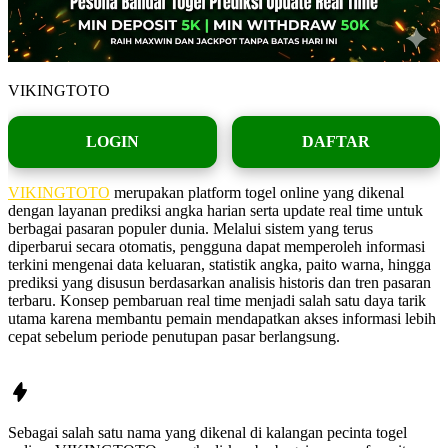
VIKINGTOTO
LOGIN
DAFTAR
VIKINGTOTO
merupakan platform togel online yang dikenal
dengan layanan prediksi angka harian serta update real time untuk
berbagai pasaran populer dunia. Melalui sistem yang terus
diperbarui secara otomatis, pengguna dapat memperoleh informasi
terkini mengenai data keluaran, statistik angka, paito warna, hingga
prediksi yang disusun berdasarkan analisis historis dan tren pasaran
terbaru. Konsep pembaruan real time menjadi salah satu daya tarik
utama karena membantu pemain mendapatkan akses informasi lebih
cepat sebelum periode penutupan pasar berlangsung.
Sebagai salah satu nama yang dikenal di kalangan pecinta togel