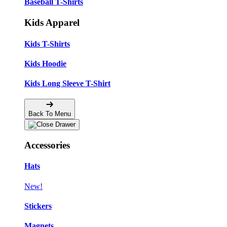
Baseball T-Shirts
Kids Apparel
Kids T-Shirts
Kids Hoodie
Kids Long Sleeve T-Shirt
Back To Menu
Accessories
Hats
New!
Stickers
Magnets