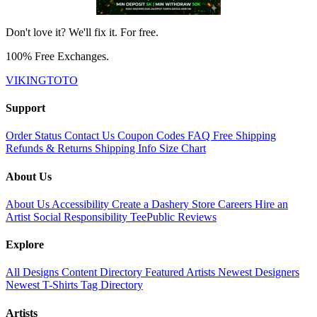
Don't love it? We'll fix it. For free.
100% Free Exchanges.
VIKINGTOTO
Support
Order Status
Contact Us
Coupon Codes
FAQ
Free Shipping
Refunds & Returns
Shipping Info
Size Chart
About Us
About Us
Accessibility
Create a Dashery Store
Careers
Hire an
Artist
Social Responsibility
TeePublic Reviews
Explore
All Designs
Content Directory
Featured Artists
Newest Designers
Newest T-Shirts
Tag Directory
Artists