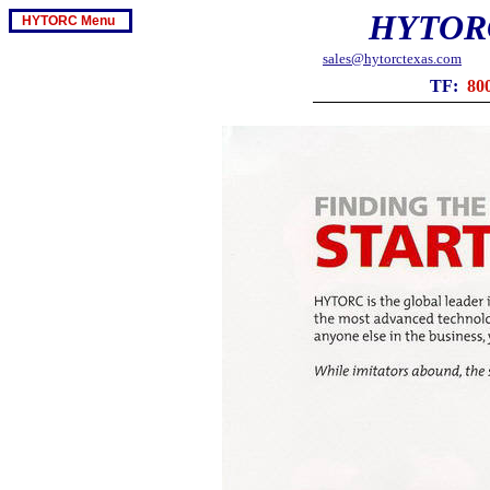
HYTOR
HYTORC Menu
sales@hytorctexas.com
TF:
80