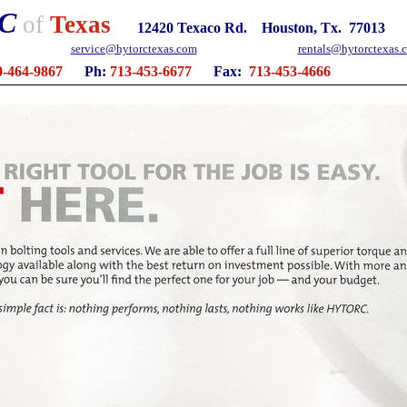
C
of
Texas
12420 Texaco Rd. Houston, Tx. 77013
service@hytorctexas.com
rentals@hytorctexas.
0-464-9867
Ph:
713-453-6677
Fax:
713-453-4666